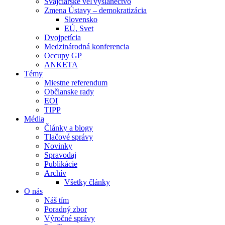
Švajčiarske veľvyslanectvo
Zmena Ústavy – demokratizácia
Slovensko
EÚ, Svet
Dvojpetícia
Medzinárodná konferencia
Occupy GP
ANKETA
Témy
Miestne referendum
Občianske rady
EOI
TIPP
Média
Články a blogy
Tlačové správy
Novinky
Spravodaj
Publikácie
Archív
Všetky články
O nás
Náš tím
Poradný zbor
Výročné správy