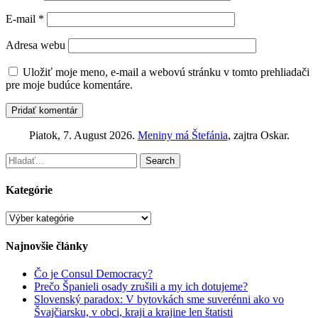
E-mail
*
Adresa webu
Uložiť moje meno, e-mail a webovú stránku v tomto prehliadači
pre moje budúce komentáre.
Piatok
, 7. August 2026.
Meniny má
Štefánia
, zajtra
Oskar
.
Facebook
Email
Search
for:
Kategórie
Kategórie
Najnovšie články
Čo je Consul Democracy?
Prečo Španieli osady zrušili a my ich dotujeme?
Slovenský paradox: V bytovkách sme suverénni ako vo
Švajčiarsku, v obci, kraji a krajine len štatisti