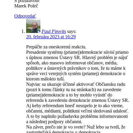
S pozdravom
Marek Poleč
Odpovedať
Paul Pirovits
says:
20. februára 2023 at 16:29
Prepáčte za oneskorenú reakciu.
Presadenie systému (priamej)demokracie súvisí priamo
s úplnou zmenou Ústavy SR. Hlavný problém je nájsť
spôsob, ako masovo informovat občanov, média,
politikov a ústavných právnikov o tom, že tu máme k
správe veci verejných systém (priamej) demokracie o
ktorom málokto tuší.
Najviac sa ukazuje účinné aktivovať Občiansku radu
(pozri k tomu články tu na stránkach) na zavedenie
(priamej)demokracie a to by mohlo vyústiť do
referenda k zavedeniu demokracie zmenou Ústavy SR.
Aj keby referendum hneď neuspelo je to ako vieme,
občanmi, médiami, politikmi veľmi sledovaná udalosť.
A to by naplnilo požiadavku problému informovanosti
a následnej podpory občanmi.
Na záver, prečo nie je vo svete? Nuž lebo sa tvrdí, že
zastupiteľská demokracia = demokracia.