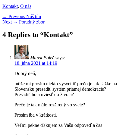
Categories
Kontakt
,
O nás
Navigácia
Previous
← Previous
Náš tím
Next
post:
Next →
Poradný zbor
v
post:
článku
4 Replies to “Kontakt”
Marek Poleč
says:
18. júna 2021 at 14:19
Dobrý deň,
môže mi prosím niekto vysvetliť prečo je tak ťažké na
Slovensku presadiť systém priamej demokracie?
Presadiť ho a uviesť do života?
Prečo je tak málo rozšírený vo svete?
Prosím iba v krátkosti.
Veľmi pekne ďakujem za Vašu odpoveď a čas