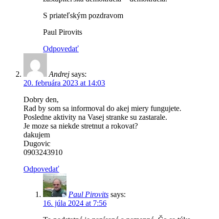
S priateľským pozdravom
Paul Pirovits
Odpovedať
Andrej
says:
20. februára 2023 at 14:03
Dobry den,
Rad by som sa informoval do akej miery fungujete.
Posledne aktivity na Vasej stranke su zastarale.
Je moze sa niekde stretnut a rokovat?
dakujem
Dugovic
0903243910
Odpovedať
Paul Pirovits
says:
16. júla 2024 at 7:56