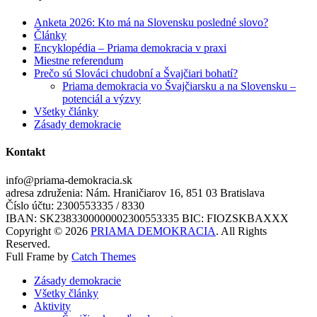
Anketa 2026: Kto má na Slovensku posledné slovo?
Články
Encyklopédia – Priama demokracia v praxi
Miestne referendum
Prečo sú Slováci chudobní a Švajčiari bohatí?
Priama demokracia vo Švajčiarsku a na Slovensku –
potenciál a výzvy
Všetky články
Zásady demokracie
Kontakt
info@priama-demokracia.sk
adresa združenia: Nám. Hraničiarov 16, 851 03 Bratislava
Číslo účtu: 2300553335 / 8330
IBAN: SK2383300000002300553335 BIC: FIOZSKBAXXX
Copyright © 2026
PRIAMA DEMOKRACIA
. All Rights
Reserved.
Full Frame by
Catch Themes
Scroll
Zásady demokracie
Up
Všetky články
Aktivity