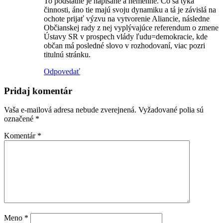
To podstatné je napísané a nemenné. Čo sa týka
činnosti, áno tie majú svoju dynamiku a tá je závislá na
ochote prijať výzvu na vytvorenie Aliancie, následne
Občianskej rady z nej vyplývajúce referendum o zmene
Ústavy SR v prospech vlády ľudu=demokracie, kde
občan má posledné slovo v rozhodovaní, viac pozri
titulnú stránku.
Odpovedať
Pridaj komentár
Vaša e-mailová adresa nebude zverejnená.
Vyžadované polia sú
označené
*
Komentár
*
Meno
*