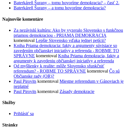
Baterkáreň Šurany – tomu hovoríme demokracia? – časť 2.
Baterkáreň Šurany – a tomu hovoríme demokracia?
Najnovšie komentáre
Za nezávislú kultúru: Ako by vyzeralo Slovensko s funkčnou
priamou demokraciou - PRIAMA DEMOKRACIA
komentoval
Lepšie Slovensko vďaka jednej petícii?
Kniha Priama demokracia: fakty a argumenty súvisiace so
zavedením občianskej iniciatívy a referenda - ROBME TO
SPRÁVNE
komentoval
Kniha Priama demokracia, fakty a
argumenty k zavedeniu občianskej iniciatívy a referenda
Od myšlienky k realite: môže Slovensko sfunkčniť
referendum? - ROBME TO SPRÁVNE
komentoval
Čo sú
Občianske rady (OR)?
Paul Pirovits
komentoval
Miestne referendum v Gánoviach je
neplatné
Paul Pirovits
komentoval
Zásady demokracie
Služby
Prihlásiť sa
Stránky