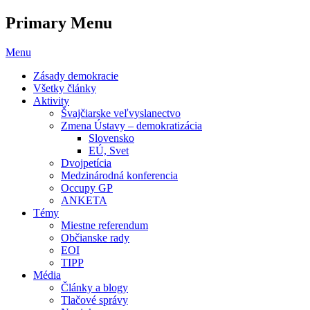
Primary Menu
Skip
Menu
to
Zásady demokracie
content
Všetky články
Aktivity
Švajčiarske veľvyslanectvo
Zmena Ústavy – demokratizácia
Slovensko
EÚ, Svet
Dvojpetícia
Medzinárodná konferencia
Occupy GP
ANKETA
Témy
Miestne referendum
Občianske rady
EOI
TIPP
Média
Články a blogy
Tlačové správy