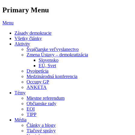
Primary Menu
Skip
Menu
to
Zásady demokracie
content
Všetky články
Aktivity
Švajčiarske veľvyslanectvo
Zmena Ústavy – demokratizácia
Slovensko
EÚ, Svet
Dvojpetícia
Medzinárodná konferencia
Occupy GP
ANKETA
Témy
Miestne referendum
Občianske rady
EOI
TIPP
Média
Články a blogy
Tlačové správy