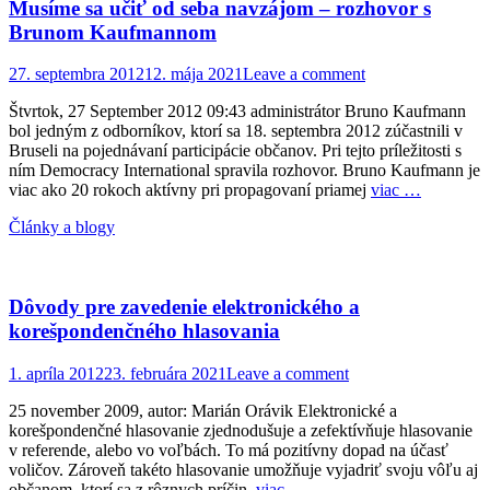
Musíme sa učiť od seba navzájom – rozhovor s
Brunom Kaufmannom
Posted
27. septembra 2012
12. mája 2021
Leave a comment
on
Štvrtok, 27 September 2012 09:43 administrátor Bruno Kaufmann
bol jedným z odborníkov, ktorí sa 18. septembra 2012 zúčastnili v
Bruseli na pojednávaní participácie občanov. Pri tejto príležitosti s
ním Democracy International spravila rozhovor. Bruno Kaufmann je
viac ako 20 rokoch aktívny pri propagovaní priamej
viac …
Categories
Články a blogy
Dôvody pre zavedenie elektronického a
korešpondenčného hlasovania
Posted
1. apríla 2012
23. februára 2021
Leave a comment
on
25 november 2009, autor: Marián Orávik Elektronické a
korešpondenčné hlasovanie zjednodušuje a zefektívňuje hlasovanie
v referende, alebo vo voľbách. To má pozitívny dopad na účasť
voličov. Zároveň takéto hlasovanie umožňuje vyjadriť svoju vôľu aj
občanom, ktorí sa z rôznych príčin,
viac …