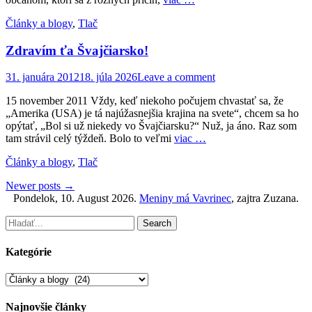
Categories
Články a blogy
,
Tlač
Zdravím ťa Švajčiarsko!
Posted
31. januára 2012
18. júla 2026
Leave a comment
on
15 november 2011 Vždy, keď niekoho počujem chvastať sa, že
„Amerika (USA) je tá najúžasnejšia krajina na svete“, chcem sa ho
opýtať, „Bol si už niekedy vo Švajčiarsku?“ Nuž, ja áno. Raz som
tam strávil celý týždeň. Bolo to veľmi
viac …
Categories
Články a blogy
,
Tlač
Post
Newer posts →
Pondelok
, 10. August 2026.
Meniny má
Vavrinec
, zajtra
Zuzana
.
navigation
Facebook
Email
Search
for:
Kategórie
Kategórie
Najnovšie články