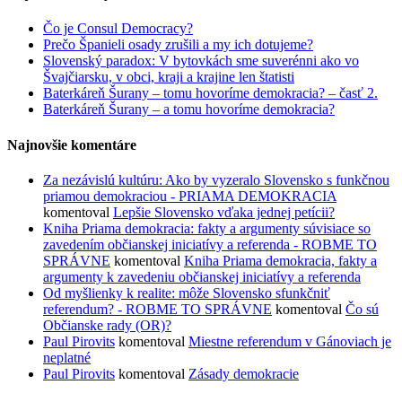
Čo je Consul Democracy?
Prečo Španieli osady zrušili a my ich dotujeme?
Slovenský paradox: V bytovkách sme suverénni ako vo
Švajčiarsku, v obci, kraji a krajine len štatisti
Baterkáreň Šurany – tomu hovoríme demokracia? – časť 2.
Baterkáreň Šurany – a tomu hovoríme demokracia?
Najnovšie komentáre
Za nezávislú kultúru: Ako by vyzeralo Slovensko s funkčnou
priamou demokraciou - PRIAMA DEMOKRACIA
komentoval
Lepšie Slovensko vďaka jednej petícii?
Kniha Priama demokracia: fakty a argumenty súvisiace so
zavedením občianskej iniciatívy a referenda - ROBME TO
SPRÁVNE
komentoval
Kniha Priama demokracia, fakty a
argumenty k zavedeniu občianskej iniciatívy a referenda
Od myšlienky k realite: môže Slovensko sfunkčniť
referendum? - ROBME TO SPRÁVNE
komentoval
Čo sú
Občianske rady (OR)?
Paul Pirovits
komentoval
Miestne referendum v Gánoviach je
neplatné
Paul Pirovits
komentoval
Zásady demokracie