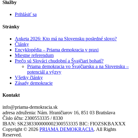
Služby
Prihlásiť sa
Stránky
Anketa 2026: Kto má na Slovensku posledné slovo?
Články
Encyklopédia – Priama demokracia v praxi
Miestne referendum
Prečo sú Slováci chudobní a Švajčiari bohatí?
Priama demokracia vo Švajčiarsku a na Slovensku –
potenciál a výzvy
Všetky články
Zásady demokracie
Kontakt
info@priama-demokracia.sk
adresa združenia: Nám. Hraničiarov 16, 851 03 Bratislava
Číslo účtu: 2300553335 / 8330
IBAN: SK2383300000002300553335 BIC: FIOZSKBAXXX
Copyright © 2026
PRIAMA DEMOKRACIA
. All Rights
Reserved.