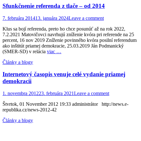
Sfunkčnenie referenda z tlače – od 2014
Posted
7. februára 2014
13. januára 2024
Leave a comment
on
Klus sa bojí referenda, preto ho chce posunúť až na rok 2022,
7.2.2021 Matovičovci navrhujú zníženie kvóra pri referende na 25
percent, 16 nov 2019 Zníženie povinného kvóra posilní referendum
ako inštitút priamej demokracie, 25.03.2019 Ján Podmanický
(SMER-SD) v relácia
viac …
Categories
Články a blogy
Internetový časopis venuje celé vydanie priamej
demokracii
Posted
1. novembra 2012
23. februára 2021
Leave a comment
on
Štvrtok, 01 November 2012 19:33 administrátor http://news.e-
republika.cz/news-2012-42
Categories
Články a blogy