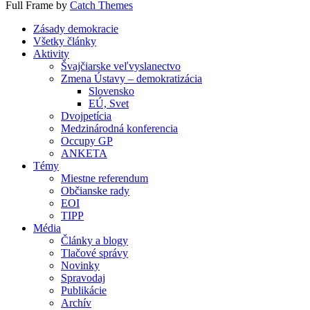
Full Frame by
Catch Themes
Scroll
Zásady demokracie
Up
Všetky články
Aktivity
Švajčiarske veľvyslanectvo
Zmena Ústavy – demokratizácia
Slovensko
EÚ, Svet
Dvojpetícia
Medzinárodná konferencia
Occupy GP
ANKETA
Témy
Miestne referendum
Občianske rady
EOI
TIPP
Média
Články a blogy
Tlačové správy
Novinky
Spravodaj
Publikácie
Archív