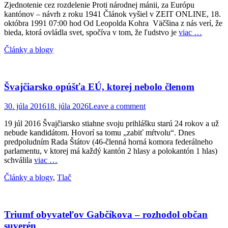
Zjednotenie cez rozdelenie Proti národnej mánii, za Európu
kantónov – návrh z roku 1941 Článok vyšiel v ZEIT ONLINE, 18.
októbra 1991 07:00 hod Od Leopolda Kohra Väčšina z nás verí, že
bieda, ktorá ovládla svet, spočíva v tom, že ľudstvo je
viac …
Categories
Články a blogy
Švajčiarsko opúšťa EÚ, ktorej nebolo členom
Posted
30. júla 2016
18. júla 2026
Leave a comment
on
19 júl 2016 Švajčiarsko stiahne svoju prihlášku starú 24 rokov a už
nebude kandidátom. Hovorí sa tomu „zabiť mŕtvolu“. Dnes
predpoludním Rada Štátov (46-členná horná komora federálneho
parlamentu, v ktorej má každý kantón 2 hlasy a polokantón 1 hlas)
schválila
viac …
Categories
Články a blogy
,
Tlač
Triumf obyvateľov Gabčíkova – rozhodol občan
suverén