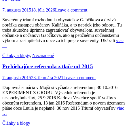
Posted
7. augusta 2015
18. júla 2026
Leave a comment
on
Suverénny triumf rozhodnutia obyvateľov Gabčíkova a drvivá
porážka zástupcu občanov Kaliňáka, a to napriek jeho odporu. Tu
treba skutočne úprimne zagratulovať obyvateľom, suverénnej
občianke a občanovi Gabčíkova, ako aj petičnému občianskemu
výboru a zastupiteľstvu obce za ich prejav suverenity. Ukázali
viac
…
Categories
Články a blogy
,
Nezaradené
Prebiehajúce referenda z tlače od 2015
Posted
7. augusta 2015
23. februára 2021
Leave a comment
on
Dopravná situácia v Mojši si vyžiadala referendum, 30.10.2016
EXPERIMENT Z GROBU Výsledok referenda je
nespochybniteľný, 25.9.2016 Karlova Ves chce spojiť voľby s
obecným referendom, 13 jan 2016 Referendum o novom územnom
pláne obce Lutila je neplatné, 30 nov 2015 Triumf obyvateľov
viac
…
Categories
Články a blogy